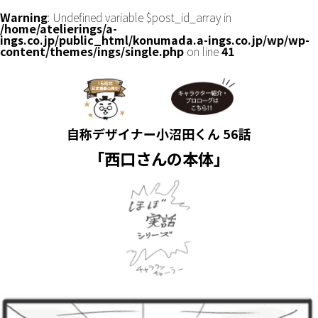
Warning
: Undefined variable $post_id_array in
/home/atelierings/a-
ings.co.jp/public_html/konumada.a-ings.co.jp/wp/wp-
content/themes/ings/single.php
on line
41
自称デザイナー小沼田くん 56話
「西口さんの本体」