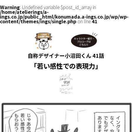
Warning
: Undefined variable $post_id_array in
/home/atelierings/a-
ings.co.jp/public_html/konumada.a-ings.co.jp/wp/wp-
content/themes/ings/single.php
on line
41
自称デザイナー小沼田くん 41話
「若い感性での表現力」