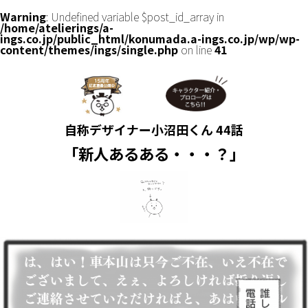
Warning
: Undefined variable $post_id_array in
/home/atelierings/a-
ings.co.jp/public_html/konumada.a-ings.co.jp/wp/wp-
content/themes/ings/single.php
on line
41
自称デザイナー小沼田くん 44話
「新人あるある・・・？」