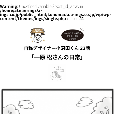
Warning
: Undefined variable $post_id_array in
/home/atelierings/a-
ings.co.jp/public_html/konumada.a-ings.co.jp/wp/wp-
content/themes/ings/single.php
on line
41
自称デザイナー小沼田くん 22話
「一原 松さんの日常」