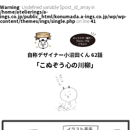
Warning
: Undefined variable $post_id_array in
/home/atelierings/a-
ings.co.jp/public_html/konumada.a-ings.co.jp/wp/wp-
content/themes/ings/single.php
on line
41
自称デザイナー小沼田くん 62話
「こぬぞう心の川柳」